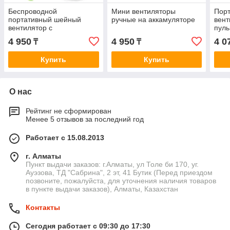
Беспроводной
Мини вентиляторы
Порт
портативный шейный
ручные на аккамуляторе
вент
вентилятор с
пуль
аккумулятором.
4 950
4 950
4 0
₸
₸
Купить
Купить
О нас
Рейтинг не сформирован
Менее 5 отзывов за последний год
Работает с 15.08.2013
г. Алматы
Пункт выдачи заказов: г.Алматы, ул Толе би 170, уг.
Ауэзова, ТД "Сабрина", 2 эт, 41 Бутик (Перед приездом
позвоните, пожалуйста, для уточнения наличия товаров
в пункте выдачи заказов), Алматы, Казахстан
Контакты
Сегодня работает с 09:30 до 17:30