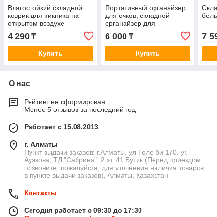
Влагостойкий складной
Портативный органайзер
Скла
коврик для пикника на
для очков, складной
бель
открытом воздухе
органайзер для
солнцезащитных очков с
4 290
6 000
7 5
₸
₸
несколькими слотами
Купить
Купить
О нас
Рейтинг не сформирован
Менее 5 отзывов за последний год
Работает с 15.08.2013
г. Алматы
Пункт выдачи заказов: г.Алматы, ул Толе би 170, уг.
Ауэзова, ТД "Сабрина", 2 эт, 41 Бутик (Перед приездом
позвоните, пожалуйста, для уточнения наличия товаров
в пункте выдачи заказов), Алматы, Казахстан
Контакты
Сегодня работает с 09:30 до 17:30