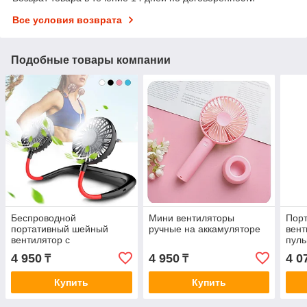
Все условия возврата
Подобные товары компании
Беспроводной
Мини вентиляторы
Порт
портативный шейный
ручные на аккамуляторе
вент
вентилятор с
пуль
аккумулятором.
4 950
4 950
4 0
₸
₸
Купить
Купить