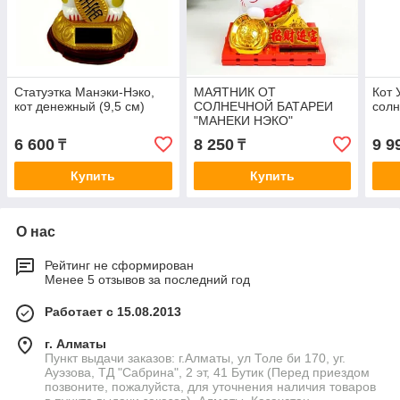
Статуэтка Манэки-Нэко,
МАЯТНИК ОТ
Кот 
кот денежный (9,5 см)
СОЛНЕЧНОЙ БАТАРЕИ
солн
"МАНЕКИ НЭКО"
6 600
8 250
9 9
₸
₸
Купить
Купить
О нас
Рейтинг не сформирован
Менее 5 отзывов за последний год
Работает с 15.08.2013
г. Алматы
Пункт выдачи заказов: г.Алматы, ул Толе би 170, уг.
Ауэзова, ТД "Сабрина", 2 эт, 41 Бутик (Перед приездом
позвоните, пожалуйста, для уточнения наличия товаров