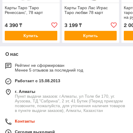
Карты Таро 'Таро
Карты Таро Лас Играс
Карт
Ренессанс', 78 карт
Таро любви 78 карт
таро
на р
4 390
3 199
2 0
₸
₸
Купить
Купить
О нас
Рейтинг не сформирован
Менее 5 отзывов за последний год
Работает с 15.08.2013
г. Алматы
Пункт выдачи заказов: г.Алматы, ул Толе би 170, уг.
Ауэзова, ТД "Сабрина", 2 эт, 41 Бутик (Перед приездом
позвоните, пожалуйста, для уточнения наличия товаров
в пункте выдачи заказов), Алматы, Казахстан
Контакты
Сегодня выходной