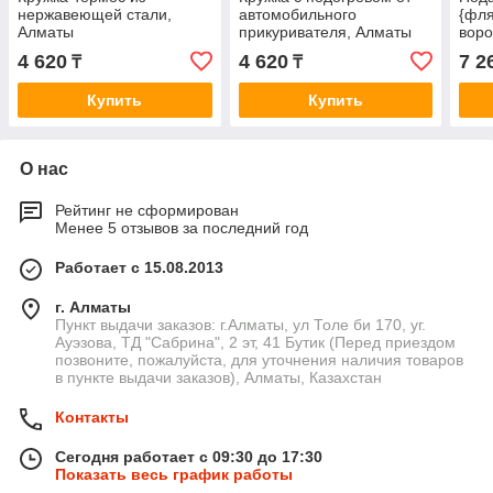
нержавеющей стали,
автомобильного
{фля
Алматы
прикуривателя, Алматы
воро
стоп
4 620
4 620
7 2
₸
₸
Купить
Купить
О нас
Рейтинг не сформирован
Менее 5 отзывов за последний год
Работает с 15.08.2013
г. Алматы
Пункт выдачи заказов: г.Алматы, ул Толе би 170, уг.
Ауэзова, ТД "Сабрина", 2 эт, 41 Бутик (Перед приездом
позвоните, пожалуйста, для уточнения наличия товаров
в пункте выдачи заказов), Алматы, Казахстан
Контакты
Сегодня работает с 09:30 до 17:30
Показать весь график работы