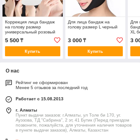
Коррекция лица бандаж
Для лица бандаж на
Для 
на голову размер
голову размер L черный
банд
универсальный розовый
XL 
5 500
3 000
3 0
₸
₸
Купить
Купить
О нас
Рейтинг не сформирован
Менее 5 отзывов за последний год
Работает с 15.08.2013
г. Алматы
Пункт выдачи заказов: г.Алматы, ул Толе би 170, уг.
Ауэзова, ТД "Сабрина", 2 эт, 41 Бутик (Перед приездом
позвоните, пожалуйста, для уточнения наличия товаров
в пункте выдачи заказов), Алматы, Казахстан