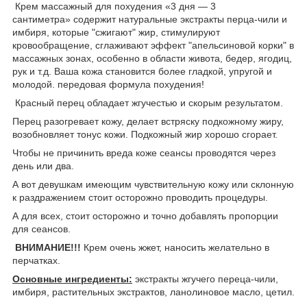
Крем массажный для похудения «3 дня ― 3
сантиметра» содержит натуральные экстракты перца-чили и
имбиря, которые "сжигают" жир, стимулируют
кровообращение, сглаживают эффект "апельсиновой корки" в
массажных зонах, особенно в области живота, бедер, ягодиц,
рук и т.д. Ваша кожа становится более гладкой, упругой и
молодой. передовая формула похудения!
Красный перец обладает жгучестью и скорым результатом.
Перец разогревает кожу, делает встряску подкожному жиру,
возобновляет тонус кожи. Подкожный жир хорошо сгорает.
Чтобы не причинить вреда коже сеансы проводятся через
день или два.
А вот девушкам имеющим чувствительную кожу или склонную
к раздражением стоит осторожно проводить процедуры.
А для всех, стоит осторожно и точно добавлять пропорции
для сеансов.
ВНИМАНИЕ!!!
Крем очень жжет, наносить желательно в
перчатках.
Основные ингредиенты:
экстракты жгучего переца-чили,
имбиря, растительных экстрактов, ланолиновое масло, цетил.