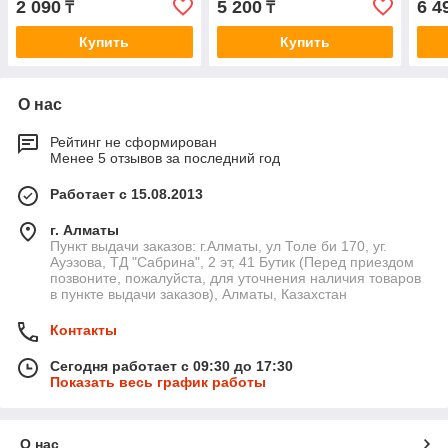
2 090
5 200
6 4
₸
₸
мощ
Купить
Купить
О нас
Рейтинг не сформирован
Менее 5 отзывов за последний год
Работает с 15.08.2013
г. Алматы
Пункт выдачи заказов: г.Алматы, ул Толе би 170, уг.
Ауэзова, ТД "Сабрина", 2 эт, 41 Бутик (Перед приездом
позвоните, пожалуйста, для уточнения наличия товаров
в пункте выдачи заказов), Алматы, Казахстан
Контакты
Сегодня работает с 09:30 до 17:30
Показать весь график работы
О нас