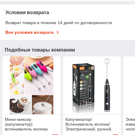
Условия возврата
Возврат товара в течение 14 дней по договоренности
Все условия возврата
Подобные товары компании
Мини-миксер
Капучинатор/
Элек
(капучинатор)
Вспениватель молока/
изме
вспениватель молока
Электрический, ручной,
чопп
беспроводной R-322 20W
чаше