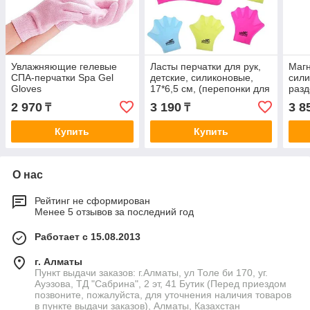
Увлажняющие гелевые
Ласты перчатки для рук,
Магн
СПА-перчатки Spa Gel
детские, силиконовые,
сили
Gloves
17*6,5 см, (перепонки для
разд
плавания) Сonquest
стоп
2 970
3 190
3 8
₸
₸
Купить
Купить
О нас
Рейтинг не сформирован
Менее 5 отзывов за последний год
Работает с 15.08.2013
г. Алматы
Пункт выдачи заказов: г.Алматы, ул Толе би 170, уг.
Ауэзова, ТД "Сабрина", 2 эт, 41 Бутик (Перед приездом
позвоните, пожалуйста, для уточнения наличия товаров
в пункте выдачи заказов), Алматы, Казахстан