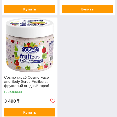
Купить
Купить
Cosmo скраб Cosmo Face
and Body Scrub Fruitburst -
фруктовый ягодный скраб
500 мг для тела 500 мл
В наличии
3 490
₸
Купить