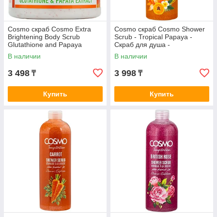
Cosmo скраб Cosmo Extra
Cosmo скраб Cosmo Shower
Brightening Body Scrub
Scrub - Tropical Papaya -
Glutathione and Papaya
Скраб для душа -
Extract - Интенсивно
Тропическая папайя 1000 мг
В наличии
В наличии
осветляющий скраб
для тела 1000
3 498
3 998
₸
₸
Купить
Купить