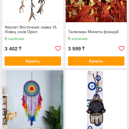
Амулет Восточная лавка VL
Ловец снов Орел
Талисман Монета фэншуй
В наличии
В наличии
3 402
3 599
₸
₸
Купить
Купить