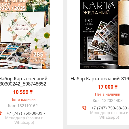
Набор Карта желаний
Набор Карта желаний 31
30300242_598748652
17 000 ₸
10 599 ₸
Нет в наличии
Нет в наличии
132324403
132110162
+7 (747) 750-38-39
Менеджер (звонки и
+7 (747) 750-38-39
Whatsapp)
Менеджер (звонки и
Whatsapp)