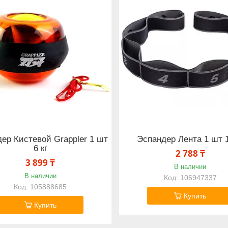
ер Кистевой Grappler 1 шт
Эспандер Лента 1 шт 1
6 кг
2 788 ₸
3 899 ₸
В наличии
В наличии
106947337
105888685
Купить
Купить