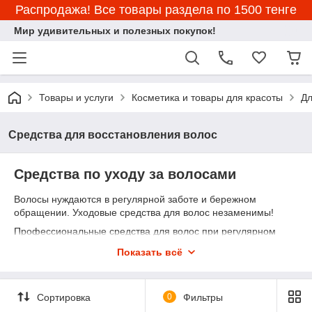
Распродажа! Все товары раздела по 1500 тенге
Мир удивительных и полезных покупок!
Товары и услуги
Косметика и товары для красоты
Дл
Средства для восстановления волос
Cредства по уходу за волосами
Волосы нуждаются в регулярной заботе и бережном
обращении. Уходовые средства для волос незаменимы!
Профессиональные средства для волос при регулярном
использовании дают отличный эффект:
Показать всё
Восстанавливается структура волос, сокращается
количество секущихся кончиков;
Волосы приобретают здоровый блеск и силу,
Сортировка
0
Фильтры
выравнивается их текстура;