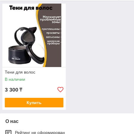
Нивелируется негативное воздействие окружающей
среды на волосы и кожу головы.
Купить косметические продукты по уходу за волосами очень
легко. Вы можете приобрести их на нашем сайте,
ориентируясь по рейтингу продуктов в каталоге. Вся
продукция находится в наличии в Алматы, также наш
интернет осуществляет доставку товаров по всей территории
Казахстана.
Подробнее: https://mir-pokupok-beauty.kz/g3437332-sredstva-
dlya-vosstanovleniya
Тени для волос
В наличии
3 300
₸
Купить
О нас
Рейтинг не сформирован