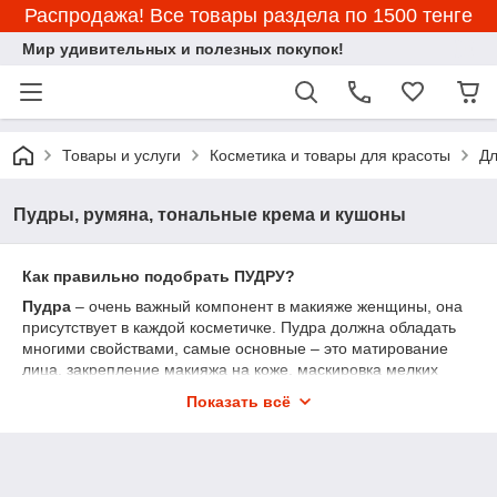
Распродажа! Все товары раздела по 1500 тенге
Мир удивительных и полезных покупок!
Товары и услуги
Косметика и товары для красоты
Дл
Пудры, румяна, тональные крема и кушоны
Как правильно подобрать ПУДРУ?
Пудра
– очень важный компонент в макияже женщины, она
присутствует в каждой косметичке. Пудра должна обладать
многими свойствами, самые основные – это матирование
лица, закрепление макияжа на коже, маскировка мелких
недостатков на коже, стойкость в течение длительного
Показать всё
периода времени.
Что такое КУШОН и как им пользоваться?
Кушон
— это новая разновидность тональных и
корректирующих средств, которые выпускаются в более