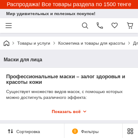
Распродажа! Все товары раздела по 1500 тенге
Мир удивительных и полезных покупок!
Товары и услуги
Косметика и товары для красоты
Дл
Маски для лица
Профессиональные маски – залог здоровья и
красоты кожи
Существует множество видов масок, с помощью которых
можно достигнуть различного эффекта:
Питание, смягчение и регенерация кожи;
Показать всё
Увлажнение, контроль естественного уровня рН-
кожи;
Восстановление, улучшение кровотока, защита кожи;
Сортировка
0
Фильтры
Регуляция работы сальных желез, предотвращение