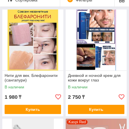
Нити для век. Блефаронити
Дневной и ночной крем для
(сангапури)
кожи вокруг глаз
В наличии
В наличии
1 980
2 750
₸
₸
Купить
Купить
Kaspi Red