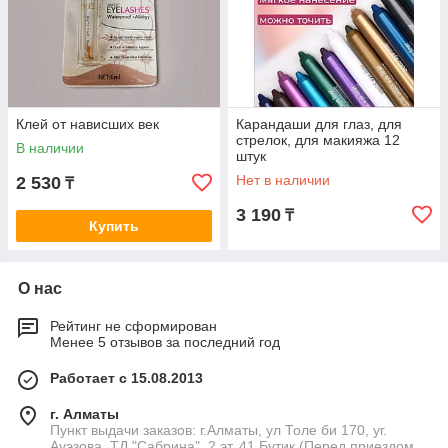
Клей от нависших век
Карандаши для глаз, для
стрелок, для макияжа 12
В наличии
штук
Нет в наличии
2 530
₸
3 190
₸
Купить
О нас
Рейтинг не сформирован
Менее 5 отзывов за последний год
Работает с 15.08.2013
г. Алматы
Пункт выдачи заказов: г.Алматы, ул Толе би 170, уг.
Ауэзова, ТД "Сабрина", 2 эт, 41 Бутик (Перед приездом