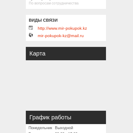
По вопросам сотрудничества
http://www.mir-pokupok.kz
mir-pokupok-kz@mail.ru
Карта
График работы
Понедельник
Выходной