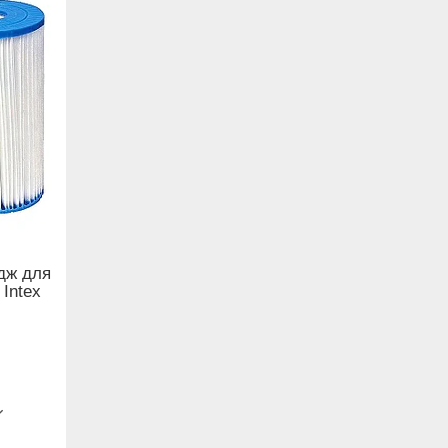
дж для
Intex