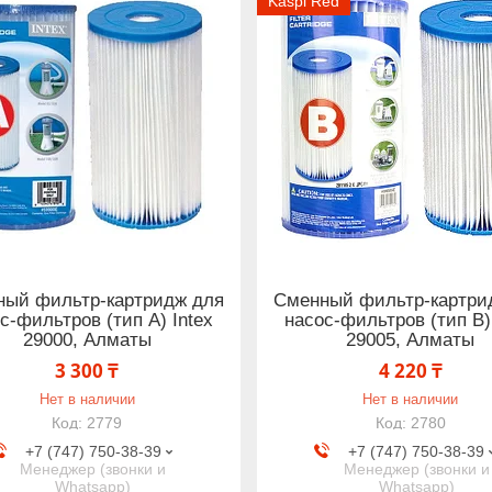
Kaspi Red
ный фильтр-картридж для
Сменный фильтр-картри
с-фильтров (тип А) Intex
насос-фильтров (тип В) 
29000, Алматы
29005, Алматы
3 300 ₸
4 220 ₸
Нет в наличии
Нет в наличии
2779
2780
+7 (747) 750-38-39
+7 (747) 750-38-39
Менеджер (звонки и
Менеджер (звонки и
Whatsapp)
Whatsapp)